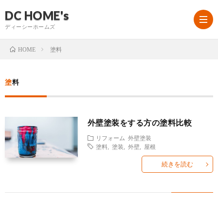
DC HOME's
ディーシーホームズ
塗料
HOME
DC
塗料
HOM
お
外壁塗装をする方の塗料比較
と
問
会
リフォーム
外壁塗装
塗料
,
塗装
,
外壁
,
屋根
は
い
社
続きを読む
合
概
わ
要